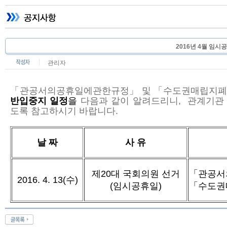
2016년 4월 임
관리자
「관공서의공휴일에관한규정」 및 「수도권매립지
반입중지 일정
을
다음과 같이 알려드리니, 관계기관
도록 참고하시기 바랍니다.
날 짜
사 유
제20대 국회의원 선거
「관공서
2016. 4. 13(수)
(임시공휴일)
「수도권