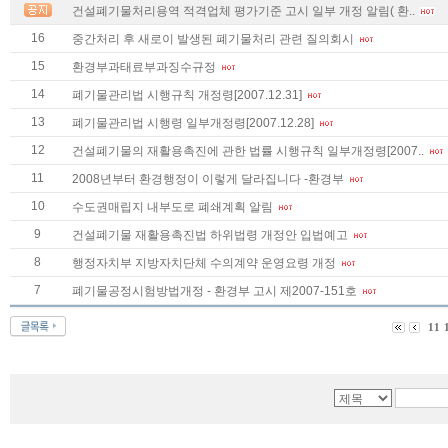
건설폐기물처리용역 적격업체 평가기준 고시 일부 개정 알림( 환..
16
중간처리 후 새로이 발생된 폐기물처리 관련 질의회시
15
환경부과태료부과징수규정
14
폐기물관리법 시행규칙 개정령[2007.12.31]
13
폐기물관리법 시행령 일부개정령[2007.12.28]
12
건설폐기물의 재활용촉진에 관한 법률 시행규칙 일부개정령[2007..
11
2008년부터 환경행정이 이렇게 달라집니다 -환경부
10
수도권매립지 내부도로 폐쇄계획 알림
9
건설폐기물 재활용촉진법 하위법령 개정안 입법예고
8
행정자치부 지방자치단체 수의계약 운영요령 개정
7
폐기물공정시험방법개정 - 환경부 고시 제2007-151호
11