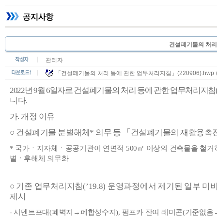
건설폐기물의 처리
관리자
「건설폐기물의 처리 등에 관한 업무처리지침」(220906).hwp
2022
년
9
월
6
일자로 건설폐기물의 처리 등에 관한 업무처리지침
니다
.
가
.
개정 이유
○
건설폐기물 분별해체
*
의무 등
「
건설폐기물의 재활용촉진
*
국가ㆍ지자체ㆍ공공기관이 연면적
500
㎡
이상의 건축물을 철거
별ㆍ후해체 의무화
○
기존 업무처리지침
(’19.8)
운영과정에서 제기된 일부 미비
제시
-
시멘트포대
(
폐벽지
→
폐합성수지
),
펌프카 잔여 레미콘
(
기준없음