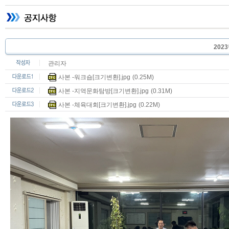
202
관리자
사본 -워크숍[크기변환].jpg
(0.25M)
사본 -지역문화탐방[크기변환].jpg
(0.31M)
사본 -체육대회[크기변환].jpg
(0.22M)