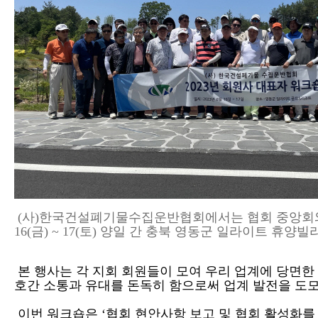
(
사
)
한국건설폐기물수집운반협회에서는 협회 중앙회
16(
금
) ~ 17(
토
)
양일 간 충북 영동군 일라이트 휴양
본 행사는 각 지회 회원들이 모여 우리 업계에 당면한
호간 소통과 유대를 돈독히 함으로써 업계 발전을 
이번 워크숍은
‘
협회 현안사항 보고 및 협회 활성화를