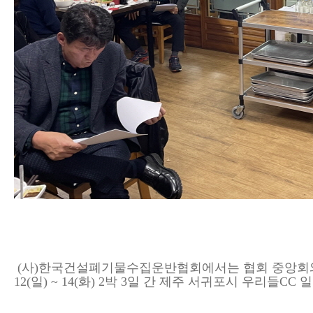
(
사
)
한국건설폐기물수집운반협회에서는 협회 중앙회
12(일
) ~ 14(화
) 2박 3일
간 제주 서귀포시 우리들CC 