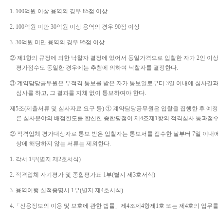
1. 100
억원 이상 용역의 경우
85
점 이상
2. 100
억원 미만
30
억원 이상 용역의 경우
90
점 이상
3. 30
억원 미만 용역의 경우
95
점 이상
②
제
1
항의 규정에 의한 낙찰자 결정에 있어서 동일가격으로 입찰한 자가
2
인 이
평가점수도 동일한 경우에는 추첨에 의하여 낙찰자를 결정한다
.
③
계약담당공무원은 부적격 통보를 받은 자가 통보일로부터
3
일 이내에 심사결과
심사를 하고
,
그 결과를 지체 없이 통보하여야 한다
.
제
5
조
(
제출서류 및 심사자료 요구 등
)
①
계약담당공무원은 입찰을 집행한 후 예
른 심사분야의 배점한도를 합산한 종합평점이 제
4
조제
1
항의 적격심사 통과점수
②
적격업체 평가대상자로 통보 받은 입찰자는 통보서를 접수한 날부터
7
일 이내
상에 해당하지 않는 서류는 제외한다
.
1.
각서
1
부
(
별지 제
2
호서식
)
2.
적격업체 자기평가 및 종합평가표
1
부
(
별지 제
3
호서식
)
3.
용역이행 실적증명서
1
부
(
별지 제
4
호서식
)
4.
「
신용정보의 이용 및 보호에 관한 법률
」
제
4
조제
4
항제
1
호 또는 제
4
호의 업무