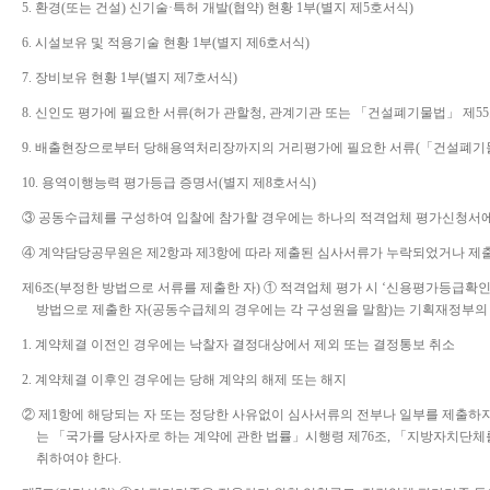
5.
환경
(
또는 건설
)
신기술
·
특허 개발
(
협약
)
현황
1
부
(
별지 제
5
호서식
)
6.
시설보유 및 적용기술 현황
1
부
(
별지 제
6
호서식
)
7.
장비보유 현황
1
부
(
별지 제
7
호서식
)
8.
신인도 평가에 필요한 서류
(
허가 관할청
,
관계기관 또는
「
건설폐기물법
」
제
55
9.
배출현장으로부터 당해용역처리장까지의 거리평가에 필요한 서류
(
「
건설폐기
10.
용역이행능력 평가등급 증명서
(
별지 제
8
호서식
)
③
공동수급체를 구성하여 입찰에 참가할 경우에는 하나의 적격업체 평가신청서
④
계약담당공무원은 제
2
항과 제
3
항에 따라 제출된 심사서류가 누락되었거나 제출
제
6
조
(
부정한 방법으로 서류를 제출한 자
)
①
적격업체 평가 시
‘
신용평가등급확
방법으로 제출한 자
(
공동수급체의 경우에는 각 구성원을 말함
)
는 기획재정부의
1.
계약체결 이전인 경우에는 낙찰자 결정대상에서 제외 또는 결정통보 취소
2.
계약체결 이후인 경우에는 당해 계약의 해제 또는 해지
②
제
1
항에 해당되는 자 또는 정당한 사유없이 심사서류의 전부나 일부를 제출하지
는
「
국가를 당사자로 하는 계약에 관한 법률
」
시행령 제
76
조
,
「
지방자치단체를
취하여야 한다
.