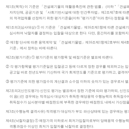
제
1
조
(
목적
)
이 기준은
「
건설폐기물의 재활용촉진에 관한 법률
」
(
이하
"
「
건설
자치단체
,
공공기관 및
「
사회기반시설에 대한 민간투자법
」
제
2
조제
7
호에 따
의 적격업체를 선정하기 위한 평가기준을
(
이하
"
평가기준
"
이라 한다
)
정함을 목
제
1
조의
2(
심사대상
)
①
이 기준은
「
건설폐기물법
」
제
16
조제
1
항에 따른 건설폐기
심사하여 낙찰자를 결정하는 입찰을 대상으로 한다
.
다만
,
중간처리를 포함하지
②
제
1
항 단서에 따른 용역계약 및
「
건설폐기물법
」
제
16
조제
1
항제
2
호부터 제
4
호
기준
」
에서 정하는 바에 따른다
.
제
2
조
(
평가기준
)
①
평가기준의 평가항목 및 배점기준은 별표에 따른다
.
②
각 평가항목별 평가기준일은 입찰공고 등에 다르게 정한 경우를 제외하고는 입
공고일 바로 전년도부터 기산하여 국가 회계연도를 기준으로 평가하고
,
결격여
③
평가기준에 의한 평가점수의 계산결과 소수점 이하의 숫자가 있는 경우로서 별
제
2
조의
2(
신인도평가
)
신인도 평가는 별표에서 정한 기준에 따라 평가하되
,
신인도
이 음
(-)
인 경우에는 적격심사 대상자가 취득한 해당용역 수행능력의 취득점수
취득점수가 심사분야별 배점한도에 부족한 경우에만 배점한도 내에서 가산점
제
3
조
(
수행능력 결격사유
)
적격평가 대상자가 부도
·
파산상태에 있는 경우에는 평
제
4
조
(
낙찰자결정
)
①
예정가격 이하로서 최저가입찰자로부터 당해용역 수행능력과
격통과점수 이상인 최저가 입찰자를 낙찰자로 결정한다
.