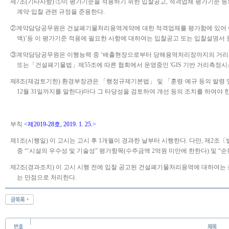
제
7
조
(
기타사항
)
①
이 평가기준을 적용하기 위한 입찰공고
,
적격업체 평가기준 등
계약
·
입찰 관련 규정을 준용한다
.
②
계약담당공무원은 건설폐기물처리용역계약에 대한 적격업체를 평가함에 있어 이
액
)’
등 이 평가기준 적용에 필요한 사항에 대하여는 입찰공고 또는 입찰설명서 
③
계약담당공무원은 이행능력 중
‘
배출현장으로부터 당해용역처리장까지의 거리
또는
「
건설폐기물법
」
제
55
조에 따른 협회에서 운영중인
'GIS
기반 거리측정시
제
8
조
(
재검토기한
)
환경부장관은
「
행정규제기본법
」
및
「
훈령
·
예규 등의 발령 
12
월
31
일까지를 말한다
)
마다 그 타당성을 검토하여 개선 등의 조치를 하여야 
부칙
<
제
2019-28
호
, 2019. 1. 25.>
제
1
조
(
시행일
)
이 고시는 고시 후
1
개월이 경과한 날부터 시행한다
.
다만
,
제
2
조
〔
중
“‘
시설의 우수성 및 기술성
”
평가항목
(
수주금액
2
억원 미만에 한한다
)
및
“
순
제
2
조
(
경과조치
)
이 고시 시행 전에 입찰 공고된 건설폐기물처리용역에 대하여는
는 만점으로 처리한다
.