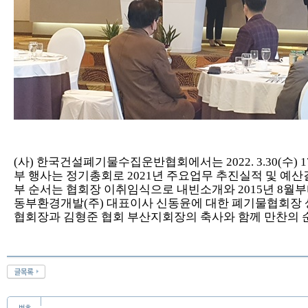
(
사
)
한국건설폐기물수집운반협회에서는
2022. 3.30(
수
) 
부 행사는 정기총회로
2021
년 주요업무 추진실적 및 예산
부 순서는 협회장 이취임식으로 내빈소개와
2015
년
8
월
동부환경개발
(
주
)
대표이사 신동윤에 대한 폐기물협회장 
협회장과 김형준 협회 부산지회장의 축사와 함께 만찬의