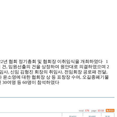
22
년 협회 정기총회 및 협회장 이취임식을 개최하였다
1
 건
,
임원선출의 건을 상정하여 원안대로 의결하였으며
2
이임사
,
신임 김형진 회장의 취임사
,
전임회장 공로패 전달
,
 윤소영에 대한 협회장 상 등 표창장 수여
,
오길종폐기물
빈
30
여명 등
60
명이 참석하였다
total:
176
page:
13
/
18