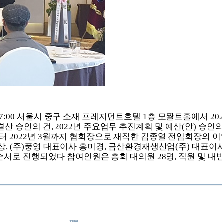
17:00
서울시 중구 소재 프레지던트호텔
1
층 모짤트홀에서
20
결산 승인의 건
, 2022
년 주요업무 추진계획 및 예산
(
안
)
승인의
부터
2022
년
3
월까지 협회장으로 재직한 김종열 전임회장의 
상
, (
주
)
풍영 대표이사 홍미경
,
금산환경재생산업
(
주
)
대표이사
 순서로 진행되었다 참여인원은 총회 대의원
28
명
,
직원 및 내